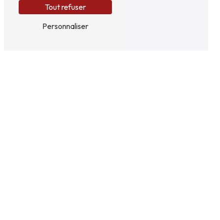
Tout refuser
Personnaliser
Adresse
73 Rte de Montereau
77370 Fontenailles
Téléphone
01 60 52 57 57