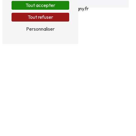
Tout accepter
contact@glatigny.fr
Tout refuser
Personnaliser
N'hésitez pas à nous
contacter