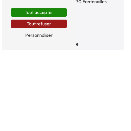
73 Rte de Montereau
77370 Fontenailles
Tout accepter
Tout refuser
Personnaliser
Téléphone
01 60 52 57 57
E-mail
contact@glatigny.fr